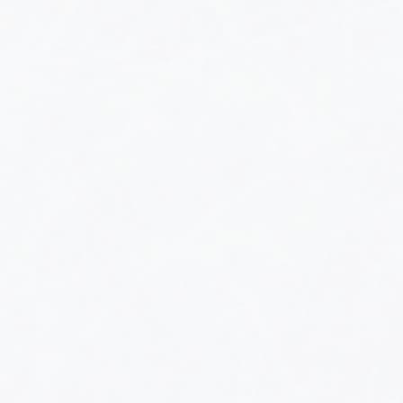
й
История и достижения
Результаты по сезонам
 судей