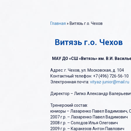
О Федерации
Фотоальбомы
Детско-юношес
Главная
» Витязь г.о. Чехов
Структура
Видео
Любительский х
Витязь г.о. Чехов
Документы
Помощь
МАУ ДО «СШ «Витязь» им. В.И. Василь
Адрес: г. Чехов, ул. Московская, д. 104
Контактный телефон: +7 (496) 726-56-10
Электронная почта:
vityaz-junior@mail.ru
Директор – Липко Александр Валерьеви
Тренерский состав:
юниоры – Лазаренко Павел Вадимович, 
2007 г.р. – Лазаренко Павел Вадимович
2008 г.р. – Солодов Илья Олегович
2009 г.р. – Каракезов Антон Павлович