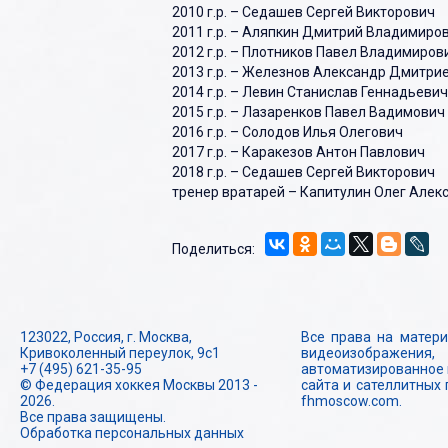
2010 г.р. – Седашев Сергей Викторович
2011 г.р. – Аляпкин Дмитрий Владимиро
2012 г.р. – Плотников Павел Владимиров
2013 г.р. – Железнов Александр Дмитри
2014 г.р. – Левин Станислав Геннадьевич
2015 г.р. – Лазаренков Павел Вадимович
2016 г.р. – Солодов Илья Олегович
2017 г.р. – Каракезов Антон Павлович
2018 г.р. – Седашев Сергей Викторович
тренер вратарей – Капитулин Олег Алек
Поделиться:
123022, Россия, г. Москва,
Все права на матери
Кривоколенный переулок, 9с1
видеоизображения,
+7 (495) 621-35-95
автоматизированное 
© Федерация хоккея Москвы 2013 -
сайта и сателлитных
2026.
fhmoscow.com.
Все права защищены.
Обработка персональных данных